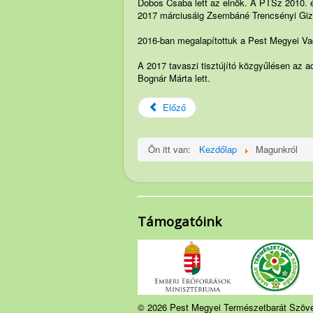
Dobos Csaba lett az elnök. A PTSz 2010. év
2017 márciusáig Zsembáné Trencsényi Giz
2016-ban megalapítottuk a Pest Megyei Va
A 2017 tavaszi tisztújító közgyűlésen az ad
Bognár Márta lett.
Előző
Ön itt van:
Kezdőlap
Magunkról
Támogatóink
© 2026 Pest Megyei Természetbarát Szöv