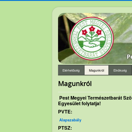
Elérhetőség
Magunkról
Elnökség
Magunkról
Pest Megyei Természetbarát Szö
Egyesület folytatja!
PVTE:
Alapszabály
PTSZ: