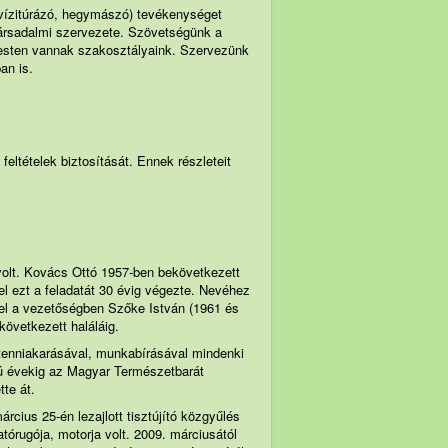
vízitúrázó, hegymászó) tevékenységet
 társadalmi szervezete. Szövetségünk a
esten vannak szakosztályaink. Szervezünk
an is.
feltételek biztosítását. Ennek részleteit
volt. Kovács Ottó 1957-ben bekövetkezett
el ezt a feladatát 30 évig végezte. Nevéhez
 el a vezetőségben Szőke István (1961 és
következett haláláig.
 tenniakarásával, munkabírásával mindenki
zú évekig az Magyar Természetbarát
te át.
cius 25-én lezajlott tisztújító közgyűlés
rugója, motorja volt. 2009. márciusától