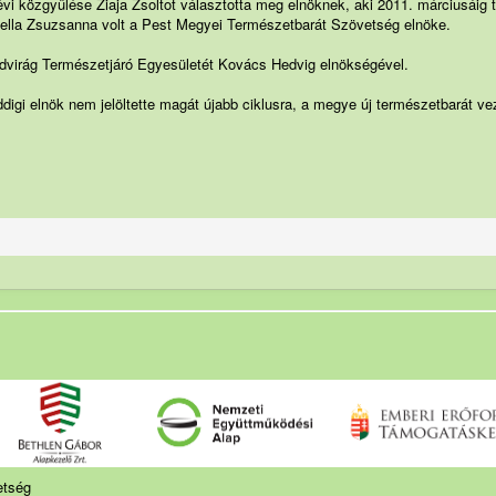
i közgyűlése Ziaja Zsoltot választotta meg elnöknek, aki 2011. márciusáig tö
ella Zsuzsanna volt a Pest Megyei Természetbarát Szövetség elnöke.
dvirág Természetjáró Egyesületét Kovács Hedvig elnökségével.
digi elnök nem jelöltette magát újabb ciklusra, a megye új természetbarát veze
etség