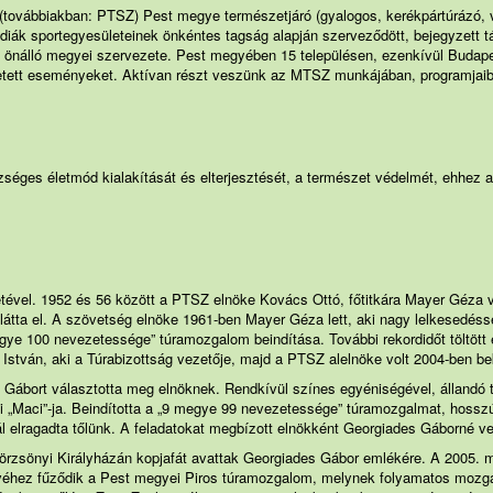
továbbiakban: PTSZ) Pest megye természetjáró (gyalogos, kerékpártúrázó, 
, diák sportegyesületeinek önkéntes tagság alapján szerveződött, bejegyzett
önálló megyei szervezete. Pest megyében 15 településen, ezenkívül Budap
tett eseményeket. Aktívan részt veszünk az MTSZ munkájában, programjaib
zséges életmód kialakítását és elterjesztését, a természet védelmét, ehhez a 
tével. 1952 és 56 között a PTSZ elnöke Kovács Ottó, főtitkára Mayer Géza 
 látta el. A szövetség elnöke 1961-ben Mayer Géza lett, aki nagy lelkesedéss
egye 100 nevezetessége” túramozgalom beindítása. További rekordidőt töltött
i István, aki a Túrabizottság vezetője, majd a PTSZ alelnöke volt 2004-ben be
s Gábort választotta meg elnöknek. Rendkívül színes egyéniségével, állandó
ki „Maci”-ja. Beindította a „9 megye 99 nevezetessége” túramozgalmat, hoss
ál elragadta tőlünk. A feladatokat megbízott elnökként Georgiades Gáborné vet
börzsönyi Királyházán kopjafát avattak Georgiades Gábor emlékére. A 2005. már
véhez fűződik a Pest megyei Piros túramozgalom, melynek folyamatos mozgató