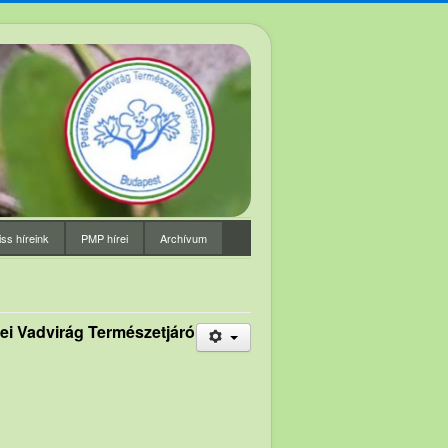
iss híreink
PMP hírei
Archívum
i Vadvirág Természetjáró