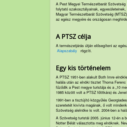
A Pest Megyei Természetbarát Szövetség (
folytató szakosztályainak, egyesületeinek
Magyar Természetbarát Szövetség (MTSZ) 
az egész megyére és országosan meghirde
A PTSZ célja
A természetjárás útján elősegíteni az egés
Alapszabály
rögzíti.
Egy kis történelem
A PTSZ 1951-ben alakult Both Imre elnökle
halála után az elnöki tisztet Thoma Ferenc
fűződik a Pest megye turistája és a „10 m
1985 között volt a PTSZ főtitkára) és Jene
1991-ben a tisztújító közgyűlés Georgiade
szeretetét kivívta magának, ő volt minden
Szövetség alelnöke is volt. 2004-ben a hal
A Szövetség turistái 2005. június 12-én a 
Notter Bélát választotta meg elnöknek. Ne