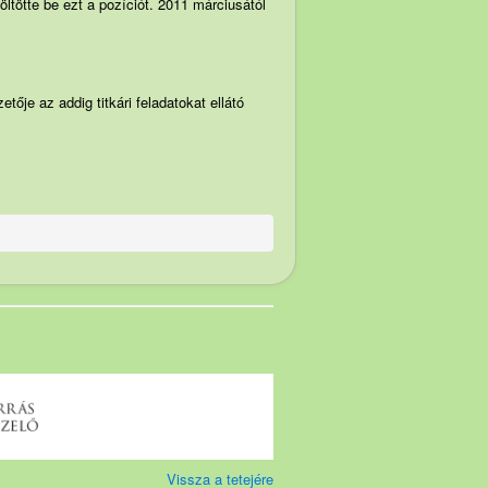
ltötte be ezt a pozíciót. 2011 márciusától
tője az addig titkári feladatokat ellátó
Vissza a tetejére