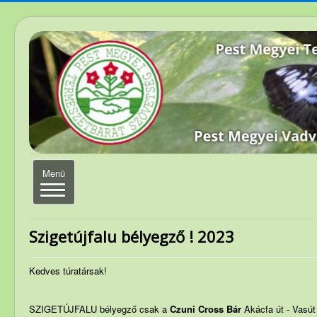
Navigáció
Menü
váltása
Elérhetőség
Szigetújfalu bélyegző ! 2023
Magunkról
Kedves túratársak!
Elnökség
Szakosztályvezetők
SZIGETÚJFALU bélyegző csak a
Czuni Cross Bár
Akácfa út - Vasút