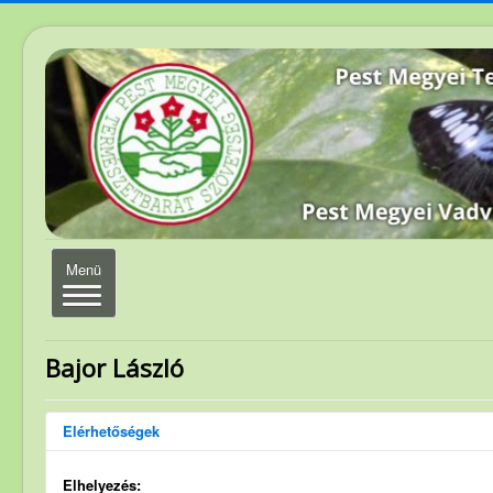
Navigáció
Menü
váltása
Elérhetőség
Bajor László
Magunkról
Elérhetőségek
Elnökség
Szakosztályvezetők
Elhelyezés: