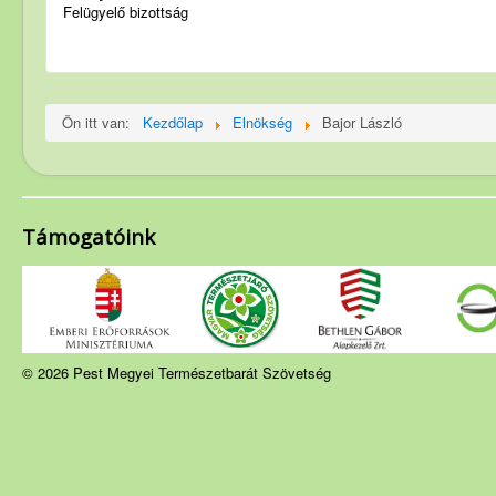
Felügyelő bizottság
Szakosztályok
Rendezvények
Túrakiírás
Ön itt van:
Kezdőlap
Elnökség
Bajor László
Friss híreink
PMP hírei
Archívum
Támogatóink
© 2026 Pest Megyei Természetbarát Szövetség