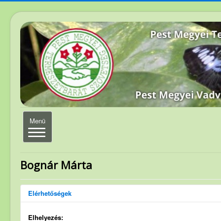
Navigáció
Menü
váltása
Elérhetőség
Bognár Márta
Magunkról
Elérhetőségek
Elnökség
Szakosztályvezetők
Elhelyezés: