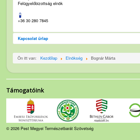
Felügyelőbizottság elnök
Szakosztályok
Rendezvények
+36 30 280 7845
Túrakiírás
Friss híreink
Kapcsolat űrlap
PMP hírei
E-mail küldése
Archívum
Ön itt van:
Kezdőlap
Elnökség
Bognár Márta
*
A mező kitöltése kötelező
Név
*
Támogatóink
E-mail
*
© 2026 Pest Megyei Természetbarát Szövetség
Tárgy
*