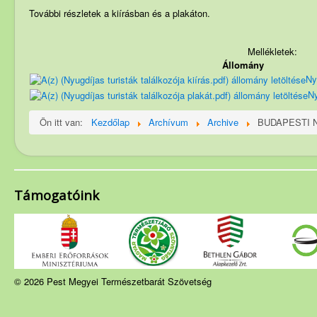
Szakosztályok
További részletek a kiírásban és a plakáton.
Rendezvények
Mellékletek:
Túrakiírás
Állomány
Ny
Friss híreink
Ny
PMP hírei
Ön itt van:
Kezdőlap
Archívum
Archive
BUDAPESTI 
Archívum
Támogatóink
© 2026 Pest Megyei Természetbarát Szövetség