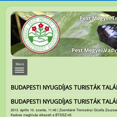
Navigáció
Menü
váltása
Elérhetőség
BUDAPESTI NYUGDÍJAS TURISTÁK TALÁ
Magunkról
BUDAPESTI NYUGDÍJAS TURISTÁK TALÁ
Elnökség
2013. április 10. szerda, 11:46 | Zsembáné Trencsényi Gizella Zsuzs
Szakosztályvezetők
Kedves meghívás érkezett a BTSSZ-től.