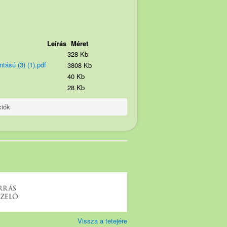
Leírás
Méret
328 Kb
tású (3) (1).pdf
3808 Kb
40 Kb
28 Kb
iók
Vissza a tetejére