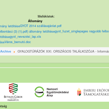
Mellékletek:
Állomány
GYOT 2014 szállásajánlat.pdf
gyot_fuzet_singlepages nagyobb felbon
gyot_nevezési_lap.xls
Város_bemutó.doc
Archive
GYALOGTÚRÁZÓK XXI. ORSZÁGOS TALÁLKOZÓJA - Informác
etség