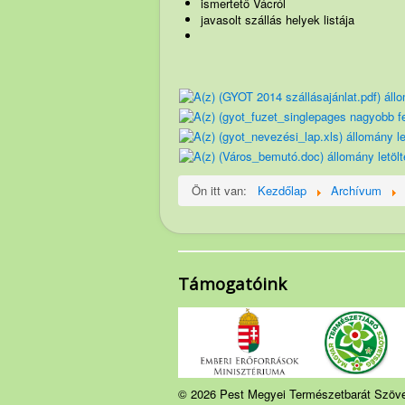
ismertető Vácról
javasolt szállás helyek listája
Ön itt van:
Kezdőlap
Archívum
Támogatóink
© 2026 Pest Megyei Természetbarát Szöv