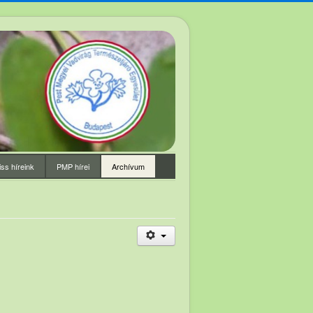
iss híreink
PMP hírei
Archívum