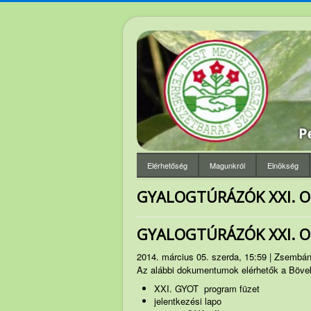
Elérhetőség
Magunkról
Elnökség
GYALOGTÚRÁZÓK XXI. O
GYALOGTÚRÁZÓK XXI. O
2014. március 05. szerda, 15:59 | Zsembá
Az alábbi dokumentumok elérhetők a Böveb
XXI. GYOT program füzet
jelentkezési lapo