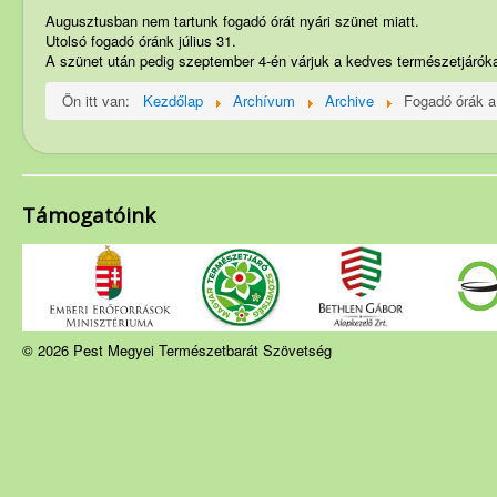
Szakosztályok
Augusztusban nem tartunk fogadó órát nyári szünet miatt.
Utolsó fogadó óránk július 31.
Rendezvények
A szünet után pedig szeptember 4-én várjuk a kedves természetjáróka
Túrakiírás
Ön itt van:
Kezdőlap
Archívum
Archive
Fogadó órák a
Friss híreink
PMP hírei
Archívum
Támogatóink
© 2026 Pest Megyei Természetbarát Szövetség