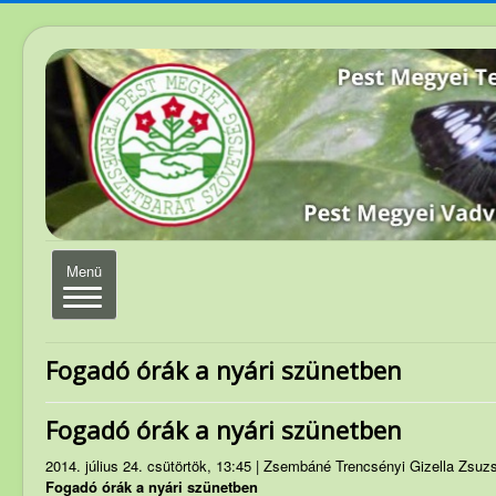
Navigáció
Menü
váltása
Elérhetőség
Fogadó órák a nyári szünetben
Magunkról
Fogadó órák a nyári szünetben
Elnökség
2014. július 24. csütörtök, 13:45 | Zsembáné Trencsényi Gizella Zsuz
Szakosztályvezetők
Fogadó órák a nyári szünetben