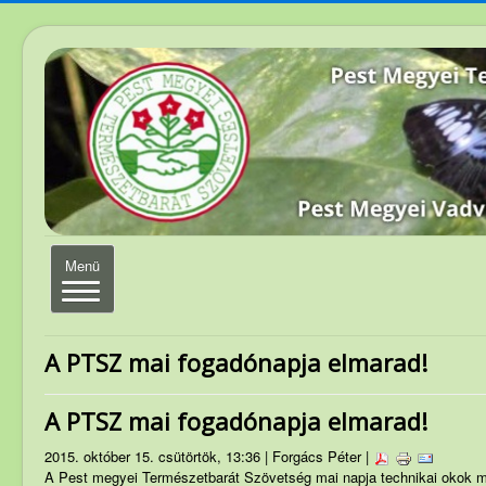
Navigáció
Menü
váltása
Elérhetőség
A PTSZ mai fogadónapja elmarad!
Magunkról
A PTSZ mai fogadónapja elmarad!
Elnökség
2015. október 15. csütörtök, 13:36 | Forgács Péter |
Szakosztályvezetők
A Pest megyei Természetbarát Szövetség mai napja technikai okok mi