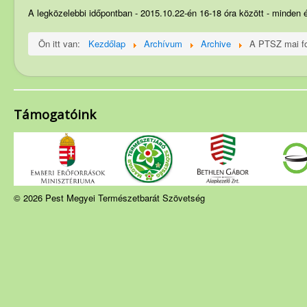
Szakosztályok
A legközelebbi időpontban - 2015.10.22-én 16-18 óra között - minden é
Rendezvények
Ön itt van:
Kezdőlap
Archívum
Archive
A PTSZ mai fo
Túrakiírás
Friss híreink
PMP hírei
Támogatóink
Archívum
© 2026 Pest Megyei Természetbarát Szövetség