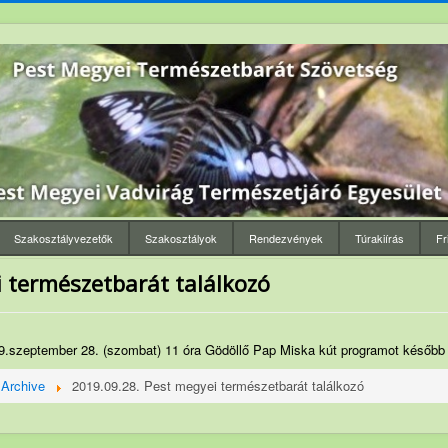
Szakosztályvezetők
Szakosztályok
Rendezvények
Túrakiírás
Fr
 természetbarát találkozó
19.szeptember 28. (szombat) 11 óra Gödöllő Pap Miska kút programot később
Archive
2019.09.28. Pest megyei természetbarát találkozó