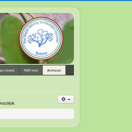
iss híreink
PMP hírei
Archívum
 közöljük.