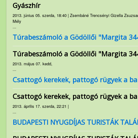
Gyászhír
Szakosztályok
Rendezvények
2013. június 05. szerda, 18:40 | Zsembáné Trencsényi Gizella Zsuzsa
Mély
Túrakiírás
...
Túrabeszámoló a Gödöllői "Margita 344,
Friss híreink
PMP hírei
Túrabeszámoló a Gödöllői "Margita 344,
Archívum
2013. május 07. kedd,
...
Csattogó kerekek, pattogó rügyek a b
Csattogó kerekek, pattogó rügyek a b
2013. április 17. szerda, 22:21 |
...
BUDAPESTI NYUGDÍJAS TURISTÁK TALÁ