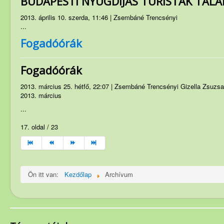
BUDAPESTI NYUGDÍJAS TURISTÁK TALÁ
2013. április 10. szerda, 11:46 | Zsembáné Trencsényi
...
Fogadóórák
Fogadóórák
2013. március 25. hétfő, 22:07 | Zsembáné Trencsényi Gizella Zsuzs
2013. március
...
17. oldal / 23
Ön itt van:
Kezdőlap
Archívum