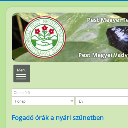
Navigáció
Menü
váltása
Címszűrő
Elérhetőség
Magunkról
Elnökség
Fogadó órák a nyári szünetben
Szakosztályvezetők