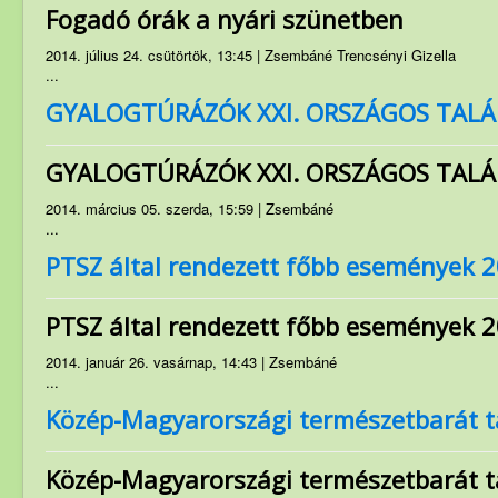
Fogadó órák a nyári szünetben
Szakosztályok
Rendezvények
2014. július 24. csütörtök, 13:45 | Zsembáné Trencsényi Gizella
...
Túrakiírás
GYALOGTÚRÁZÓK XXI. ORSZÁGOS TALÁL
Friss híreink
GYALOGTÚRÁZÓK XXI. ORSZÁGOS TALÁL
PMP hírei
Archívum
2014. március 05. szerda, 15:59 | Zsembáné
...
PTSZ által rendezett főbb események 
PTSZ által rendezett főbb események 
2014. január 26. vasárnap, 14:43 | Zsembáné
...
Közép-Magyarországi természetbarát t
Közép-Magyarországi természetbarát t