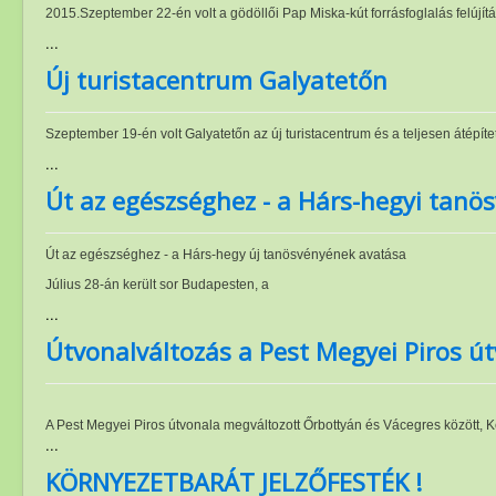
2015.Szeptember 22-én volt a gödöllői Pap Miska-kút forrásfoglalás felúj
Szakosztályok
...
Rendezvények
Új turistacentrum Galyatetőn
Túrakiírás
Friss híreink
Szeptember 19-én volt Galyatetőn az új turistacentrum és a teljesen átépíte
...
PMP hírei
Út az egészséghez - a Hárs-hegyi tanö
Archívum
Út az egészséghez - a Hárs-hegy új tanösvényének avatása
Július 28-án került sor Budapesten, a
...
Útvonalváltozás a Pest Megyei Piros ú
A Pest Megyei Piros útvonala megváltozott Őrbottyán és Vácegres között, 
...
KÖRNYEZETBARÁT JELZŐFESTÉK !