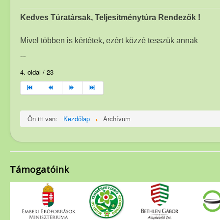
Kedves Túratársak, Teljesítménytúra Rendezők !
Mivel többen is kértétek, ezért közzé tesszük annak
...
4. oldal / 23
Ön itt van:
Kezdőlap
Archívum
Támogatóink