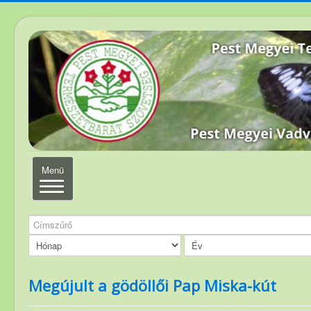
Navigáció
Menü
váltása
Címszűrő
Elérhetőség
Magunkról
Elnökség
Megújult a gödöllői Pap Miska-kút
Szakosztályvezetők